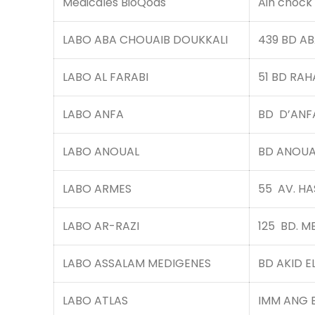
Médicales BioQods
Ain chock
LABO ABA CHOUAIB DOUKKALI
439 BD A
LABO AL FARABI
51 BD RAH
LABO ANFA
BD D’ANF
LABO ANOUAL
BD ANOUA
LABO ARMES
55 AV. HA
LABO AR-RAZI
125 BD. M
LABO ASSALAM MEDIGENES
BD AKID E
LABO ATLAS
IMM ANG 