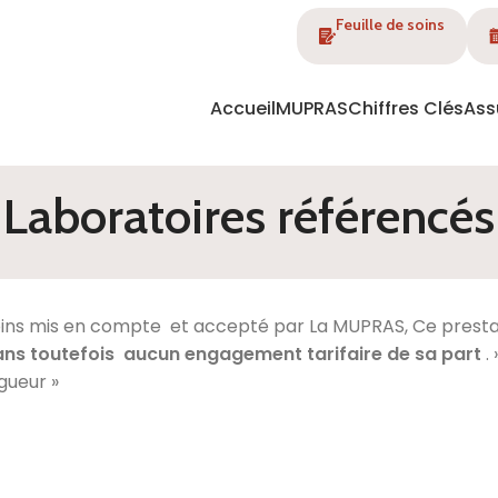
Feuille de soins
Accueil
MUPRAS
Chiffres Clés
Ass
Laboratoires référencés
oins mis en compte et accepté par La MUPRAS, Ce presta
a
ns toutefois aucun engagement tarifaire de sa part
.
gueur »