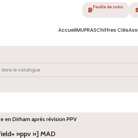
Feuille de soins
Accueil
MUPRAS
Chiffres Clés
Ass
te en Dirham après révision PPV
 field= »ppv »] MAD