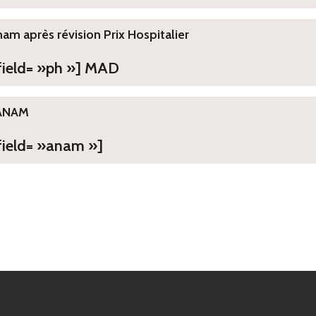
ham après révision Prix Hospitalier
 field= »ph »] MAD
ANAM
field= »anam »]