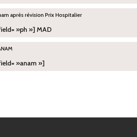
ham après révision Prix Hospitalier
 field= »ph »] MAD
ANAM
field= »anam »]