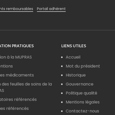
ts remboursables
Portail adhérent
TION PRATIQUES
LIENS UTILES
ion à la MUPRAS
Accueil
ntions
Mot du président
 des médicaments
Historique
n des feuilles de soins de la
Gouvernance
AS
Politique qualité
atoires référencés
Mentions légales
ues référencés
Contactez-nous