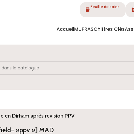
Feuille de soins
Accueil
MUPRAS
Chiffres Clés
Ass
te en Dirham après révision PPV
 field= »ppv »] MAD