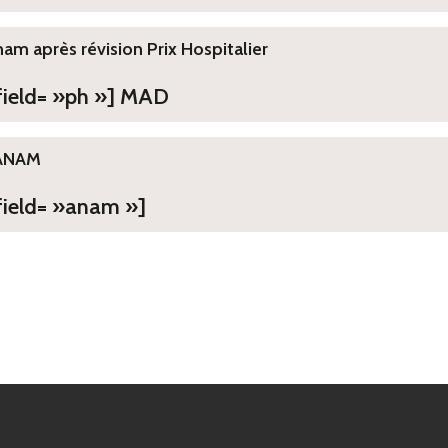
ham après révision Prix Hospitalier
 field= »ph »] MAD
ANAM
field= »anam »]