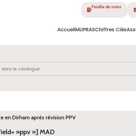
Feuille de soins
Accueil
MUPRAS
Chiffres Clés
Ass
te en Dirham après révision PPV
 field= »ppv »] MAD