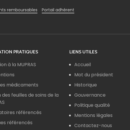
ts remboursables
Portail adhérent
TION PRATIQUES
LIENS UTILES
ion à la MUPRAS
Accueil
ntions
Mot du président
 des médicaments
Historique
n des feuilles de soins de la
Gouvernance
AS
Politique qualité
atoires référencés
Mentions légales
ues référencés
Contactez-nous