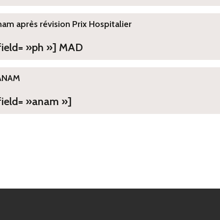
ham après révision Prix Hospitalier
 field= »ph »] MAD
ANAM
field= »anam »]