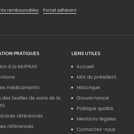
ts remboursables
Portail adhérent
TION PRATIQUES
LIENS UTILES
ion à la MUPRAS
Accueil
ntions
Mot du président
 des médicaments
Historique
n des feuilles de soins de la
Gouvernance
AS
Politique qualité
atoires référencés
Mentions légales
ues référencés
Contactez-nous