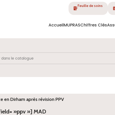
Feuille de soins
Accueil
MUPRAS
Chiffres Clés
Ass
te en Dirham après révision PPV
 field= »ppv »] MAD