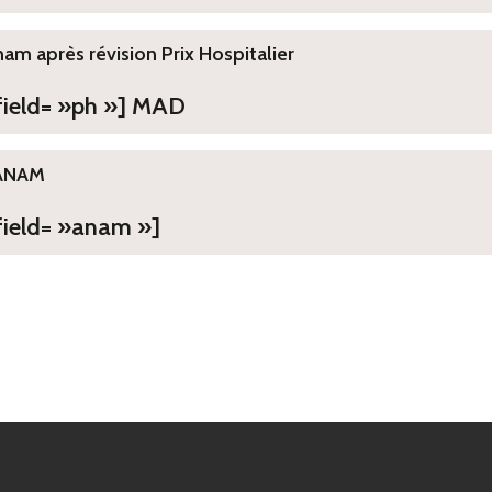
ham après révision Prix Hospitalier
 field= »ph »] MAD
ANAM
field= »anam »]