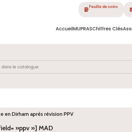
Feuille de soins
Accueil
MUPRAS
Chiffres Clés
Ass
te en Dirham après révision PPV
 field= »ppv »] MAD