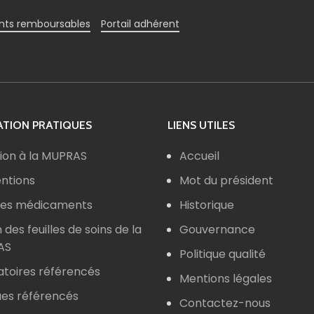
ts remboursables
Portail adhérent
TION PRATIQUES
LIENS UTILES
ion à la MUPRAS
Accueil
ntions
Mot du président
 des médicaments
Historique
n des feuilles de soins de la
Gouvernance
AS
Politique qualité
atoires référencés
Mentions légales
ues référencés
Contactez-nous