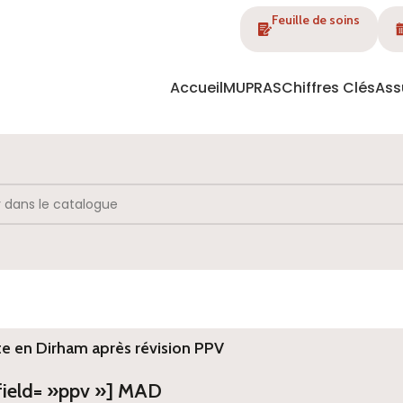
Feuille de soins
Accueil
MUPRAS
Chiffres Clés
Ass
te en Dirham après révision PPV
 field= »ppv »] MAD