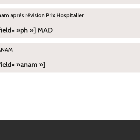
ham après révision Prix Hospitalier
 field= »ph »] MAD
ANAM
field= »anam »]