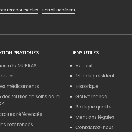
ts remboursables
Portail adhérent
TION PRATIQUES
LIENS UTILES
ion à la MUPRAS
Accueil
ntions
Mot du président
 des médicaments
Historique
n des feuilles de soins de la
Gouvernance
AS
Politique qualité
atoires référencés
Mentions légales
ues référencés
Contactez-nous