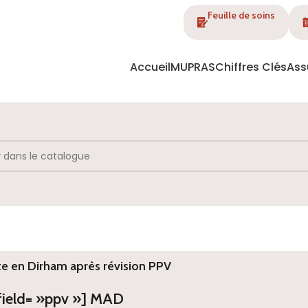
Feuille de soins
Accueil
MUPRAS
Chiffres Clés
Ass
te en Dirham après révision PPV
 field= »ppv »] MAD