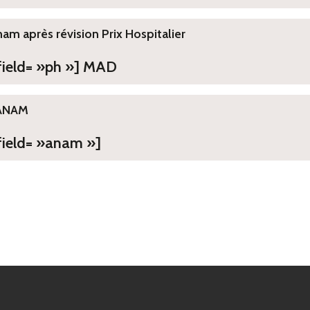
ham après révision Prix Hospitalier
 field= »ph »] MAD
ANAM
field= »anam »]