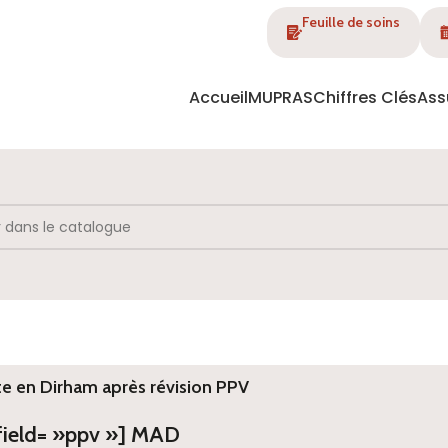
Feuille de soins
Accueil
MUPRAS
Chiffres Clés
Ass
te en Dirham après révision PPV
 field= »ppv »] MAD