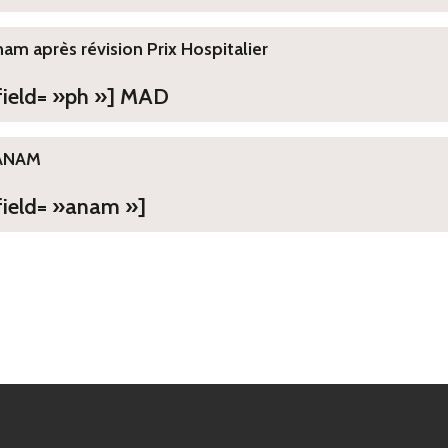
ham après révision Prix Hospitalier
 field= »ph »] MAD
ANAM
field= »anam »]