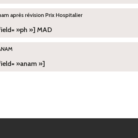
ham après révision Prix Hospitalier
 field= »ph »] MAD
ANAM
field= »anam »]