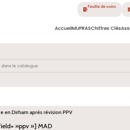
Feuille de soins
Accueil
MUPRAS
Chiffres Clés
Ass
te en Dirham après révision PPV
 field= »ppv »] MAD