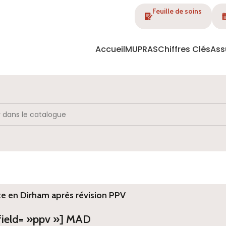
Feuille de soins
Accueil
MUPRAS
Chiffres Clés
Ass
te en Dirham après révision PPV
 field= »ppv »] MAD