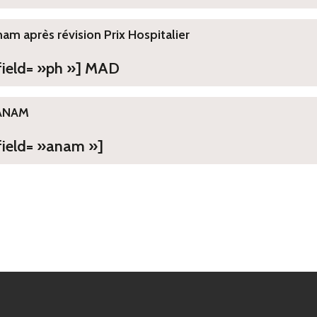
ham après révision Prix Hospitalier
 field= »ph »] MAD
ANAM
field= »anam »]