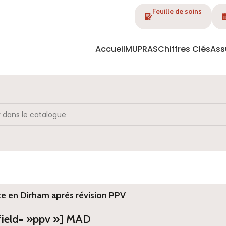
Feuille de soins
Accueil
MUPRAS
Chiffres Clés
Ass
te en Dirham après révision PPV
 field= »ppv »] MAD