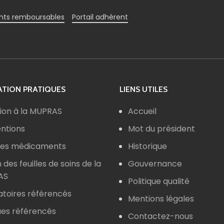
ts remboursables
Portail adhérent
TION PRATIQUES
LIENS UTILES
ion à la MUPRAS
Accueil
ntions
Mot du président
 des médicaments
Historique
n des feuilles de soins de la
Gouvernance
AS
Politique qualité
atoires référencés
Mentions légales
ues référencés
Contactez-nous