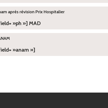
ham après révision Prix Hospitalier
 field= »ph »] MAD
ANAM
field= »anam »]