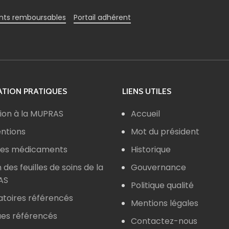
ts remboursables
Portail adhérent
TION PRATIQUES
LIENS UTILES
ion à la MUPRAS
Accueil
ntions
Mot du président
 des médicaments
Historique
n des feuilles de soins de la
Gouvernance
AS
Politique qualité
atoires référencés
Mentions légales
ues référencés
Contactez-nous