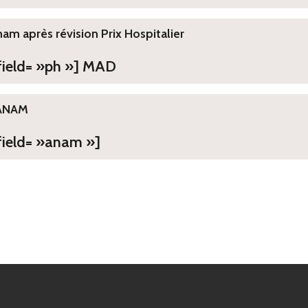
ham après révision Prix Hospitalier
 field= »ph »] MAD
ANAM
field= »anam »]