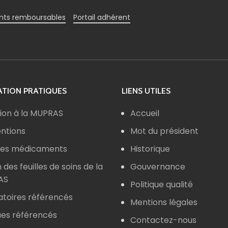
ts remboursables
Portail adhérent
TION PRATIQUES
LIENS UTILES
ion à la MUPRAS
Accueil
ntions
Mot du président
 des médicaments
Historique
n des feuilles de soins de la
Gouvernance
AS
Politique qualité
atoires référencés
Mentions légales
ues référencés
Contactez-nous