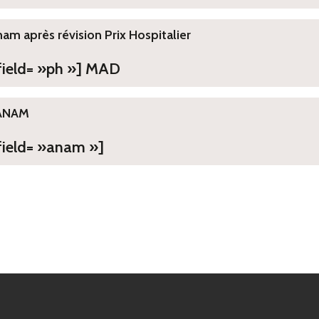
ham après révision Prix Hospitalier
 field= »ph »] MAD
ANAM
field= »anam »]