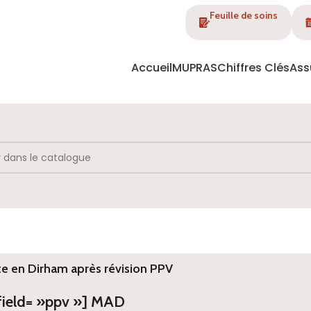
Feuille de soins
Accueil
MUPRAS
Chiffres Clés
Ass
te en Dirham après révision PPV
 field= »ppv »] MAD