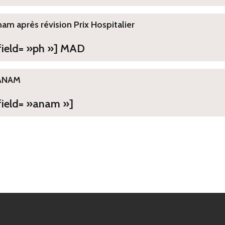
ham après révision Prix Hospitalier
 field= »ph »] MAD
ANAM
field= »anam »]