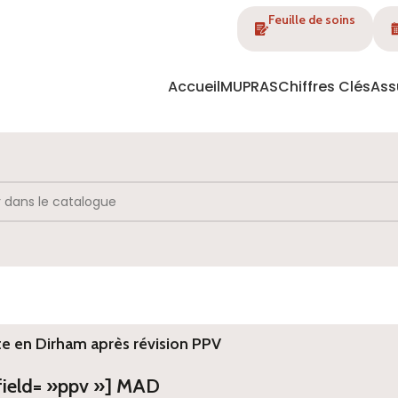
Feuille de soins
Accueil
MUPRAS
Chiffres Clés
Ass
te en Dirham après révision PPV
 field= »ppv »] MAD