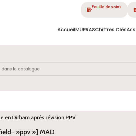
Feuille de soins
Accueil
MUPRAS
Chiffres Clés
Ass
te en Dirham après révision PPV
 field= »ppv »] MAD