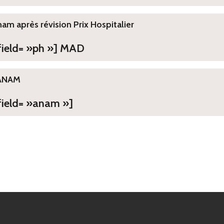
ham après révision Prix Hospitalier
 field= »ph »] MAD
ANAM
field= »anam »]