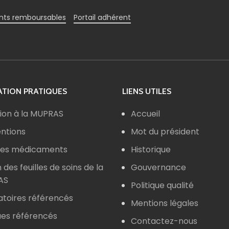
ts remboursables
Portail adhérent
TION PRATIQUES
LIENS UTILES
ion à la MUPRAS
Accueil
ntions
Mot du président
 des médicaments
Historique
n des feuilles de soins de la
Gouvernance
AS
Politique qualité
atoires référencés
Mentions légales
ues référencés
Contactez-nous