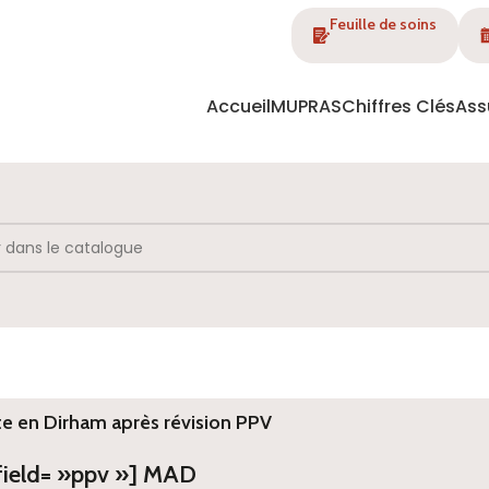
Feuille de soins
Accueil
MUPRAS
Chiffres Clés
Ass
te en Dirham après révision PPV
 field= »ppv »] MAD