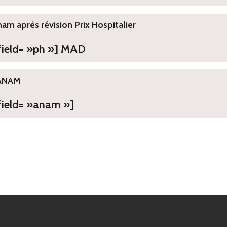
ham après révision Prix Hospitalier
 field= »ph »] MAD
ANAM
field= »anam »]