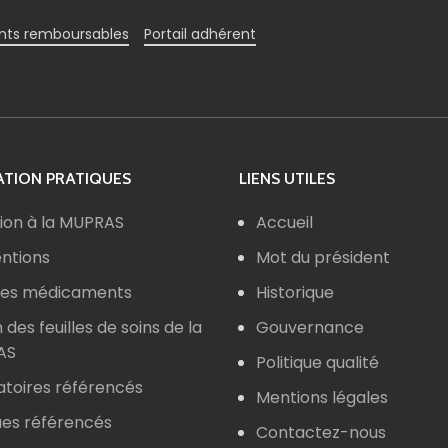
ts remboursables
Portail adhérent
TION PRATIQUES
LIENS UTILES
ion à la MUPRAS
Accueil
ntions
Mot du président
 des médicaments
Historique
n des feuilles de soins de la
Gouvernance
AS
Politique qualité
atoires référencés
Mentions légales
ues référencés
Contactez-nous