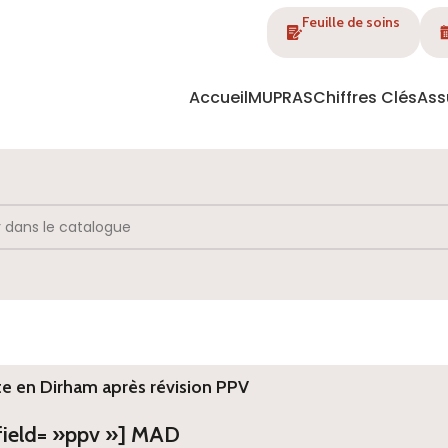
Feuille de soins
Accueil
MUPRAS
Chiffres Clés
Ass
te en Dirham après révision PPV
 field= »ppv »] MAD