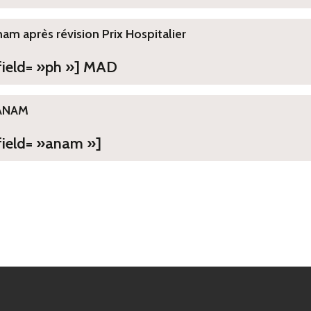
ham après révision Prix Hospitalier
 field= »ph »] MAD
ANAM
field= »anam »]